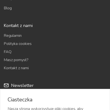
Blog
Kontakt z nami
Regulamin
Polityka cookies
FAQ
Masz pomysł?
Kontakt z nami
Newsletter
Cyklicznie możemy przesyłać na Twój adres e-mail nowości
Ciasteczka
z serwisu i najciekawsze ogłoszenia
Nasza strona wykorzystuje pliki cookies, aby