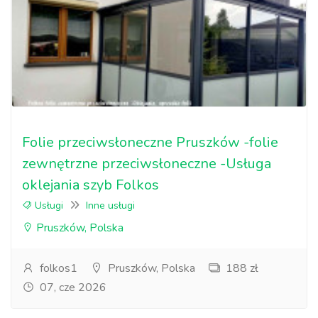
Folie przeciwsłoneczne Pruszków -folie
zewnętrzne przeciwsłoneczne -Usługa
oklejania szyb Folkos
Usługi
Inne usługi
Pruszków, Polska
folkos1
Pruszków, Polska
188 zł
07, cze 2026