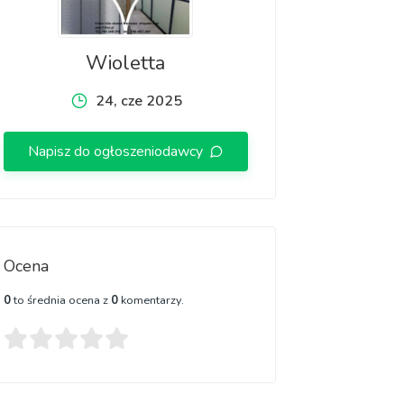
Wioletta
24, cze 2025
Napisz do ogłoszeniodawcy
Ocena
0
to średnia ocena z
0
komentarzy.