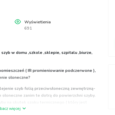
Wyświetlenia
691
zyb w domu ,szkole ,sklepie, szpitalu ,biurze,
 pomieszczeń ( IR promieniowanie podczerwone ),
zenie słoneczne?
lejenie szyb folią przeciwsłoneczną zewnętrzną-
e słoneczne zanim te dotrą do powierzchni szyby.
yby na skutek szoku termicznego ( który jest
bacz więcej
ie te redukują nagrzewanie, ograniczają