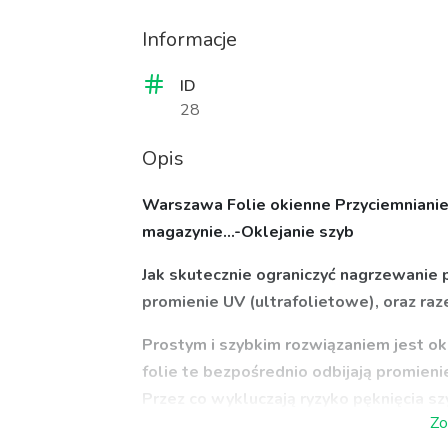
Informacje
ID
28
Opis
Warszawa Folie okienne Przyciemnianie s
magazynie...-Oklejanie szyb
Jak skutecznie ograniczyć nagrzewanie
promienie UV (ultrafolietowe), oraz ra
Prostym i szybkim rozwiązaniem jest ok
folie te bezpośrednio odbijają promieni
Przez co wykluczają ryzyko pęknięcia sz
Zo
możliwy przy foliach wewnętrznych). Fol