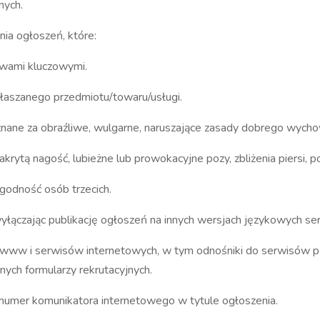
anych.
zania ogłoszeń, które:
owami kluczowymi.
łaszanego przedmiotu/towaru/usługi.
uznane za obraźliwe, wulgarne, naruszające zasady dobrego wychow
akrytą nagość, lubieżne lub prowokacyjne pozy, zbliżenia piersi, 
godność osób trzecich.
wyłączając publikację ogłoszeń na innych wersjach językowych se
on www i serwisów internetowych, w tym odnośniki do serwisów 
nych formularzy rekrutacyjnych.
, numer komunikatora internetowego w tytule ogłoszenia.