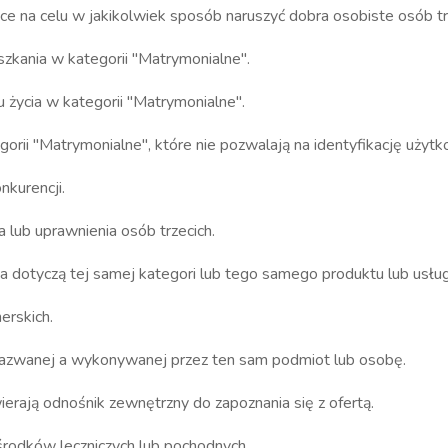
ce na celu w jakikolwiek sposób naruszyć dobra osobiste osób tr
szkania w kategorii "Matrymonialne".
 życia w kategorii "Matrymonialne".
orii "Matrymonialne", które nie pozwalają na identyfikację użytk
kurencji.
 lub uprawnienia osób trzecich.
 dotyczą tej samej kategori lub tego samego produktu lub usług
erskich.
j nazwanej a wykonywanej przez ten sam podmiot lub osobę.
ierają odnośnik zewnętrzny do zapoznania się z ofertą.
rodków leczniczych lub pochodnych.