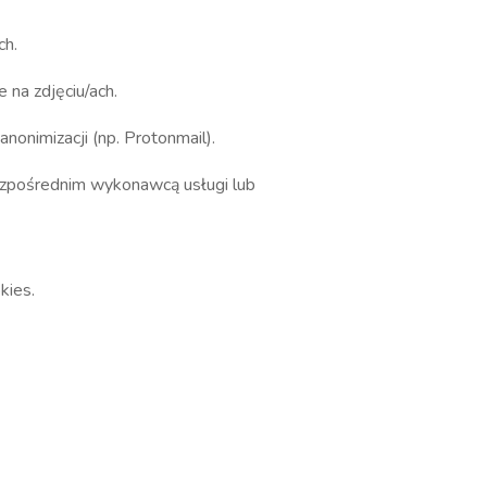
ch.
na zdjęciu/ach.
onimizacji (np. Protonmail).
ezpośrednim wykonawcą usługi lub
okies.