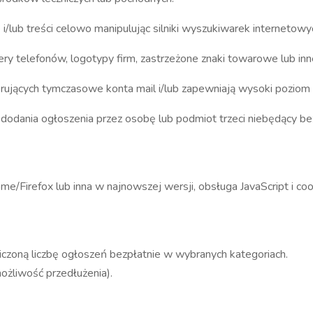
lub treści celowo manipulując silniki wyszukiwarek internetowy
telefonów, logotypy firm, zastrzeżone znaki towarowe lub inne 
ujących tymczasowe konta mail i/lub zapewniają wysoki poziom an
dodania ogłoszenia przez osobę lub podmiot trzeci niebędący b
/Firefox lub inna w najnowszej wersji, obsługa JavaScript i co
czoną liczbę ogłoszeń bezpłatnie w wybranych kategoriach.
ożliwość przedłużenia).