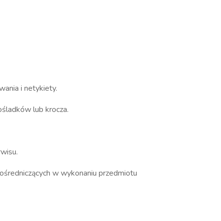
ania i netykiety.
pośladków lub krocza.
rwisu.
pośredniczących w wykonaniu przedmiotu