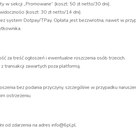
 w sekcji „Promowane” (koszt: 50 zł netto/30 dni).
idoczności (koszt: 30 zł netto/14 dni).
ez system Dotpay/TPay. Opłata jest bezzwrotna, nawet w przyp
żytkownika.
ć za treść ogłoszeń i ewentualne roszczenia osób trzecich.
z transakcji zawartych poza platformą.
szenia bez podania przyczyny, szczególnie w przypadku narusze
im ostrzeżeniu.
ni od zdarzenia na adres
info@6pl.pl
.