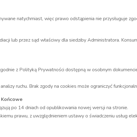
ywane natychmiast, więc prawo odstąpienia nie przysługuje zgod
iacji lub przez sąd właściwy dla siedziby Administratora. Kons
odnie z Polityką Prywatności dostępną w osobnym dokumencie. 
analizy ruchu. Brak zgody na cookies może ograniczyć funkcjonal
a Końcowe
iązują po 14 dniach od opublikowania nowej wersji na stronie.
skiemu prawu, z uwzględnieniem ustawy o świadczeniu usług el