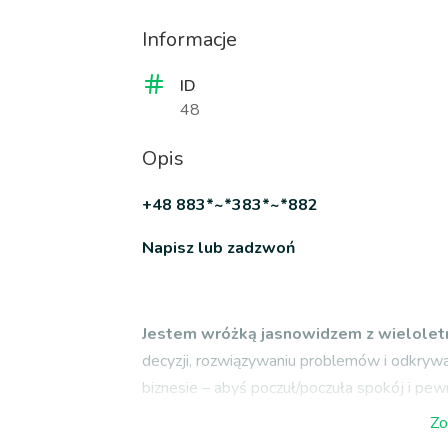
Informacje
ID
48
Opis
+48 883*~*383*~*882
Napisz lub zadzwoń
Jestem wróżką jasnowidzem z wielole
decyzji, rozwiązywaniu problemów i odkrywa
biznesie – abyś poczuł/poczuła spokój i pew
Zo