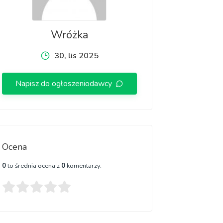
Wróżka
30, lis 2025
Napisz do ogłoszeniodawcy
Ocena
0
to średnia ocena z
0
komentarzy.