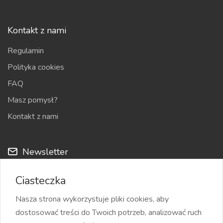
Kontakt z nami
Regulamin
Polityka cookies
FAQ
Masz pomysł?
Kontakt z nami
Newsletter
Cyklicznie możemy przesyłać na Twój adres e-mail nowości
Ciasteczka
z serwisu i najciekawsze ogłoszenia
Nasza strona wykorzystuje pliki cookies, aby
dostosować treści do Twoich potrzeb, analizować ruch