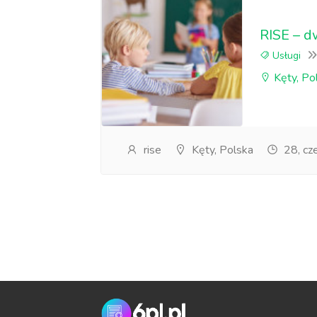
RISE – d
Usługi
Kęty, Po
rise
Kęty, Polska
28, cz