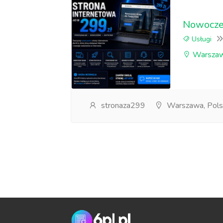
Nowoczes
Usługi
Warszaw
stronaza299
Warszawa, Pols