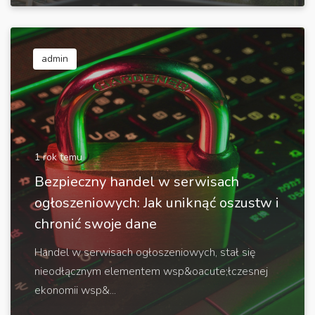
admin
1 rok temu
Bezpieczny handel w serwisach
ogłoszeniowych: Jak uniknąć oszustw i
chronić swoje dane
Handel w serwisach ogłoszeniowych, stał się
nieodłącznym elementem wsp&oacute;łczesnej
ekonomii wsp&...