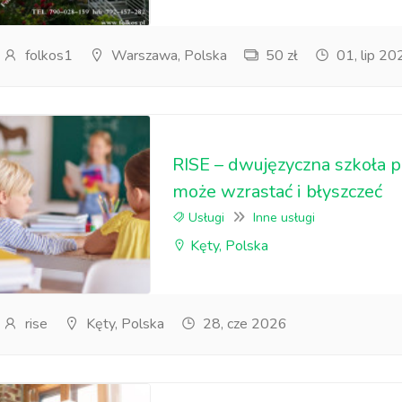
folkos1
Warszawa, Polska
50 zł
01, lip 20
RISE – dwujęzyczna szkoła 
może wzrastać i błyszczeć
Usługi
Inne usługi
Kęty, Polska
rise
Kęty, Polska
28, cze 2026