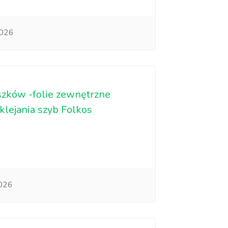
2026
szków -folie zewnętrzne
lejania szyb Folkos
026