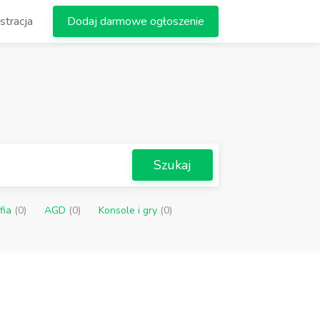
stracja
Dodaj darmowe ogłoszenie
Szukaj
afia
(0)
AGD
(0)
Konsole i gry
(0)