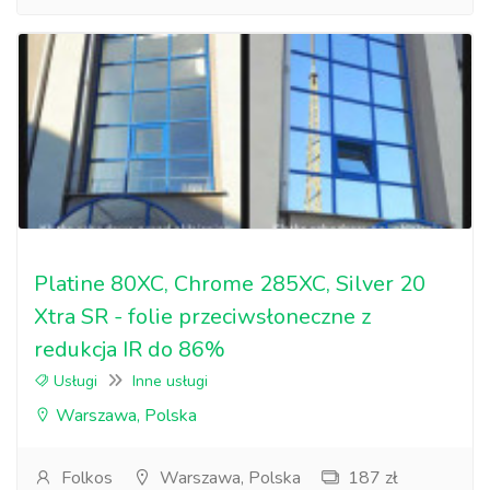
Platine 80XC, Chrome 285XC, Silver 20
Xtra SR - folie przeciwsłoneczne z
redukcja IR do 86%
Usługi
Inne usługi
Warszawa, Polska
Folkos
Warszawa, Polska
187 zł