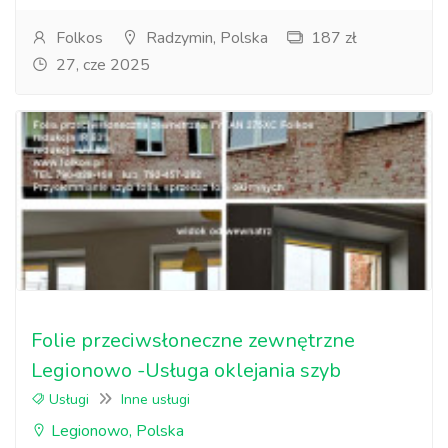
Folkos
Radzymin, Polska
187 zł
27, cze 2025
Folie przeciwsłoneczne zewnętrzne
Legionowo -Usługa oklejania szyb
Usługi
Inne usługi
Legionowo, Polska