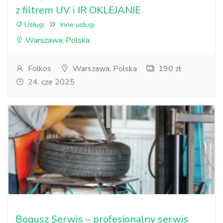
z filtrem UV i IR OKLEJANIE
Usługi
Inne usługi
Warszawa, Polska
Folkos
Warszawa, Polska
190 zł
24, cze 2025
Bogusz Serwis – profesjonalny serwis