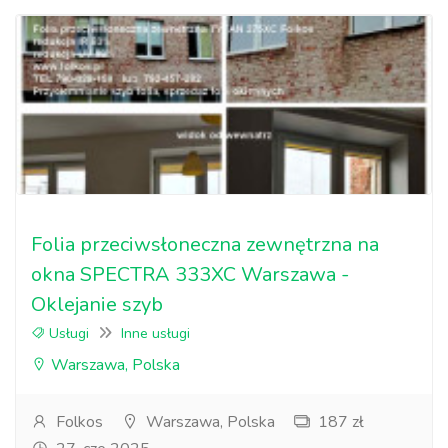
Folia przeciwsłoneczna zewnętrzna na
okna SPECTRA 333XC Warszawa -
Oklejanie szyb
Usługi
Inne usługi
Warszawa, Polska
Folkos
Warszawa, Polska
187 zł