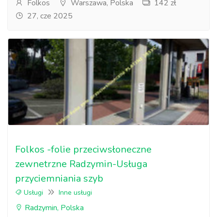
Folkos
Warszawa, Polska
142 zł
27, cze 2025
Folkos -folie przeciwsłoneczne
zewnetrzne Radzymin-Usługa
przyciemniania szyb
Usługi
Inne usługi
Radzymin, Polska