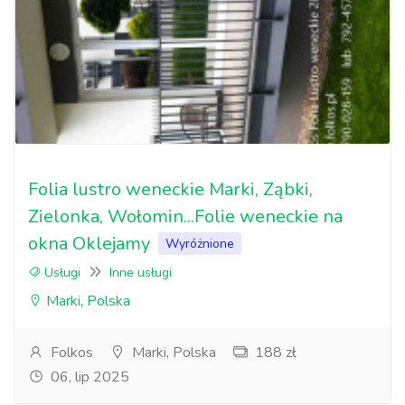
Folia lustro weneckie Marki, Ząbki,
Zielonka, Wołomin...Folie weneckie na
okna Oklejamy
Wyróżnione
Usługi
Inne usługi
Marki, Polska
Folkos
Marki, Polska
188 zł
06, lip 2025