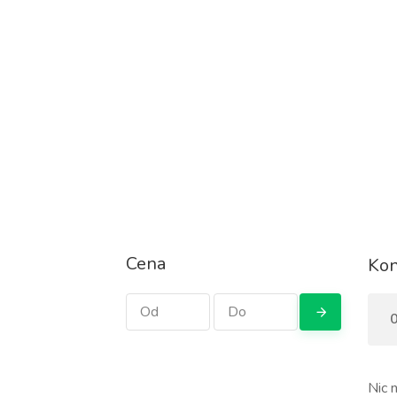
Cena
Kon
0
Nic n